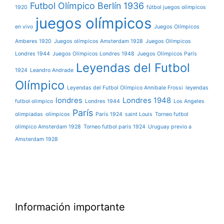
Futbol Olímpico Berlín 1936
1920
fútbol juegos olímpicos
juegos olímpicos
en vivo
Juegos Olímpicos
Amberes 1920
Juegos olímpicos Amsterdam 1928
Juegos Olímpicos
Londres 1944
Juegos Olímpicos Londres 1948
Juegos Olímpicos París
Leyendas del Futbol
1924
Leandro Andrade
Olímpico
Leyendas del Futbol Olímpico Annibale Frossi
leyendas
londres
Londres 1948
futbol olimpico
Londres 1944
Los Angeles
París
olimpiadas
olímpicos
París 1924
saint Louis
Torneo futbol
olímpico Amsterdam 1928
Torneo futbol paris 1924
Uruguay previo a
Amsterdam 1928
Información importante