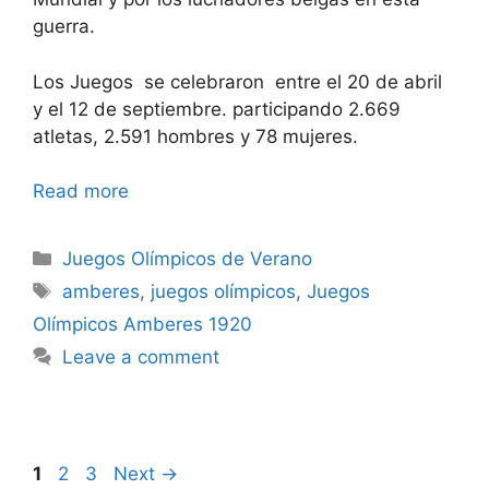
guerra.
Los Juegos se celebraron entre el 20 de abril
y el 12 de septiembre. participando 2.669
atletas, 2.591 hombres y 78 mujeres.
Read more
Categories
Juegos Olímpicos de Verano
Tags
amberes
,
juegos olímpicos
,
Juegos
Olímpicos Amberes 1920
Leave a comment
Page
Page
Page
1
2
3
Next
→