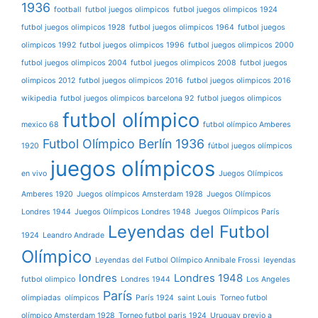
1936
football
futbol juegos olimpicos
futbol juegos olimpicos 1924
futbol juegos olimpicos 1928
futbol juegos olimpicos 1964
futbol juegos
olimpicos 1992
futbol juegos olimpicos 1996
futbol juegos olimpicos 2000
futbol juegos olimpicos 2004
futbol juegos olimpicos 2008
futbol juegos
olimpicos 2012
futbol juegos olimpicos 2016
futbol juegos olimpicos 2016
wikipedia
futbol juegos olimpicos barcelona 92
futbol juegos olimpicos
futbol olímpico
mexico 68
futbol olímpico Amberes
Futbol Olímpico Berlín 1936
1920
fútbol juegos olímpicos
juegos olímpicos
en vivo
Juegos Olímpicos
Amberes 1920
Juegos olímpicos Amsterdam 1928
Juegos Olímpicos
Londres 1944
Juegos Olímpicos Londres 1948
Juegos Olímpicos París
Leyendas del Futbol
1924
Leandro Andrade
Olímpico
Leyendas del Futbol Olímpico Annibale Frossi
leyendas
londres
Londres 1948
futbol olimpico
Londres 1944
Los Angeles
París
olimpiadas
olímpicos
París 1924
saint Louis
Torneo futbol
olímpico Amsterdam 1928
Torneo futbol paris 1924
Uruguay previo a