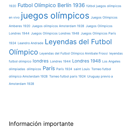
Futbol Olímpico Berlín 1936
1920
fútbol juegos olímpicos
juegos olímpicos
en vivo
Juegos Olímpicos
Amberes 1920
Juegos olímpicos Amsterdam 1928
Juegos Olímpicos
Londres 1944
Juegos Olímpicos Londres 1948
Juegos Olímpicos París
Leyendas del Futbol
1924
Leandro Andrade
Olímpico
Leyendas del Futbol Olímpico Annibale Frossi
leyendas
londres
Londres 1948
futbol olimpico
Londres 1944
Los Angeles
París
olimpiadas
olímpicos
París 1924
saint Louis
Torneo futbol
olímpico Amsterdam 1928
Torneo futbol paris 1924
Uruguay previo a
Amsterdam 1928
Información importante